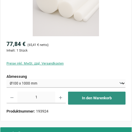
77,84 €
(65,41 € netto)
Inhalt:
1 Stück
Preise inkl. MwSt. zzgl. Versandkosten
auswählen
Abmessung
Produkt Anzahl: Gib den gewünschten Wert ein oder benutze die Schaltflächen um die Anzahl zu 
In den Warenkorb
Produktnummer:
193924