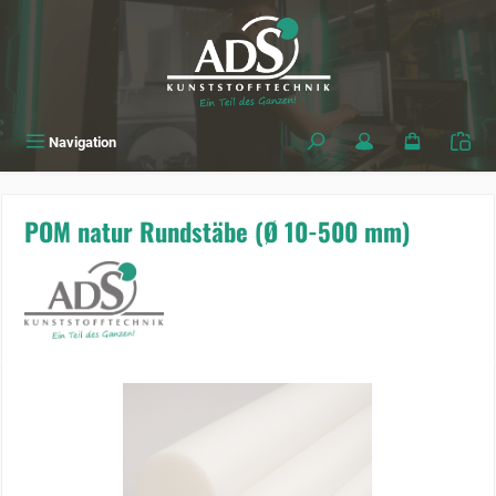
alt springen
Navigation
POM natur Rundstäbe (Ø 10-500 mm)
Bildergalerie überspringen