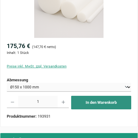
175,76 €
(147,70 € netto)
Inhalt:
1 Stück
Preise inkl. MwSt. zzgl. Versandkosten
auswählen
Abmessung
Produkt Anzahl: Gib den gewünschten Wert ein oder benutze die Schaltflächen um die Anzahl zu 
In den Warenkorb
Produktnummer:
193931