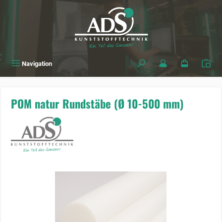
alt springen
Navigation
POM natur Rundstäbe (Ø 10-500 mm)
Bildergalerie überspringen