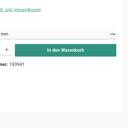
St. zzgl. Versandkosten
uswählen
ib den gewünschten Wert ein oder benutze die Schaltflächen um die Anzahl zu erhö
In den Warenkorb
mer:
193941