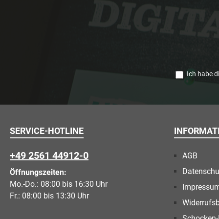
Ich habe d
SERVICE-HOTLINE
INFORMAT
+49 2561 44912-0
AGB
Datenschu
Öffnungszeiten:
Mo.-Do.: 08:00 bis 16:30 Uhr
Impressu
Fr.: 08:00 bis 13:30 Uhr
Widerrufs
Schocken-