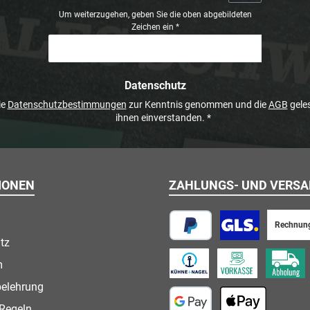
Um weiterzugehen, geben Sie die oben abgebildeten
Zeichen ein
*
Datenschutz
ie
Datenschutzbestimmungen
zur Kenntnis genommen und die
AGB
geles
ihnen einverstanden.
*
IONEN
ZAHLUNGS- UND VERS
Rechnun
tz
PayPal
Paketversand
m
Speditionsversand
Vorkasse
Abholung
belehrung
Regeln