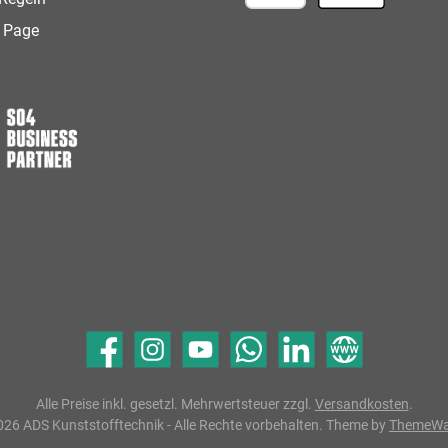
Google Pay
Apple Pay
 Page
Facebook
Instagram
YouTube
WhatsApp
LinkedIn
Website
Alle Preise inkl. gesetzl. Mehrwertsteuer zzgl.
Versandkosten
.
26 ADS Kunststofftechnik - Alle Rechte vorbehalten. Theme by
ThemeW