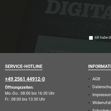
Ich habe d
SERVICE-HOTLINE
INFORMAT
+49 2561 44912-0
AGB
Datenschu
Öffnungszeiten:
Mo.-Do.: 08:00 bis 16:30 Uhr
Impressu
Fr.: 08:00 bis 13:30 Uhr
Widerrufs
Schocken-