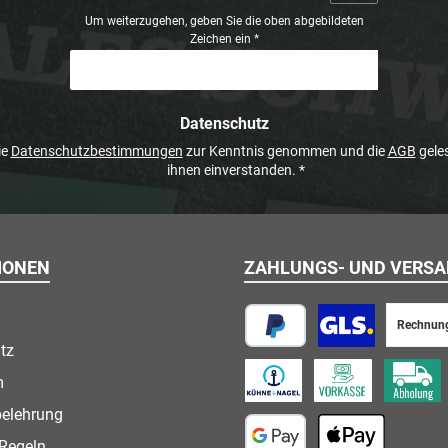
Um weiterzugehen, geben Sie die oben abgebildeten
Zeichen ein
*
Datenschutz
ie
Datenschutzbestimmungen
zur Kenntnis genommen und die
AGB
geles
ihnen einverstanden.
*
IONEN
ZAHLUNGS- UND VERS
Rechnun
tz
PayPal
Paketversand
m
Speditionsversand
Vorkasse
Abholung
belehrung
Regeln