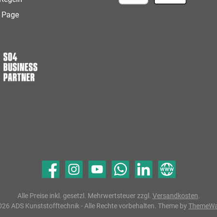
Google Pay
Apple Pay
 Page
Facebook
Instagram
YouTube
WhatsApp
LinkedIn
Website
Alle Preise inkl. gesetzl. Mehrwertsteuer zzgl.
Versandkosten
.
26 ADS Kunststofftechnik - Alle Rechte vorbehalten. Theme by
ThemeW