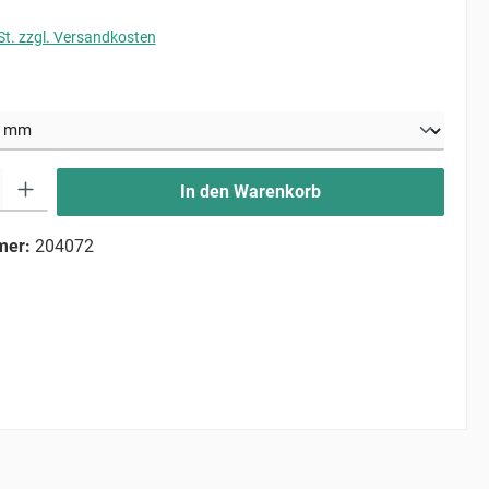
St. zzgl. Versandkosten
uswählen
ib den gewünschten Wert ein oder benutze die Schaltflächen um die Anzahl zu erhö
In den Warenkorb
mer:
204072