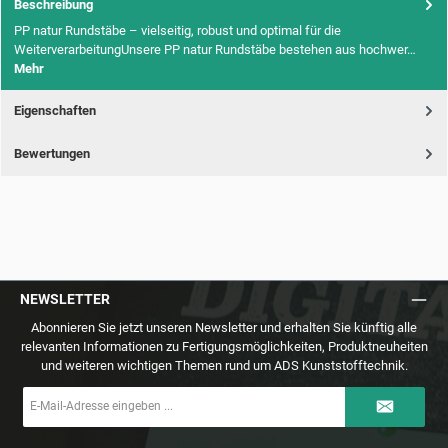
Beschreibung
PP natur Rundstäbe – vielseitig, robust und optimal für die
WeiterverarbeitungUnsere PP natur Rundstäbe bestehen aus hochwer…
Mehr
Eigenschaften
Bewertungen
NEWSLETTER
Abonnieren Sie jetzt unseren Newsletter und erhalten Sie künftig alle
relevanten Informationen zu Fertigungsmöglichkeiten, Produktneuheiten
und weiteren wichtigen Themen rund um ADS Kunststofftechnik.
E-
Mail-
Adresse
*