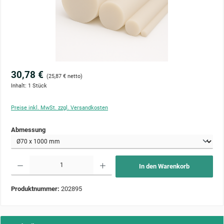
30,78 €
(25,87 € netto)
Inhalt:
1 Stück
Preise inkl. MwSt. zzgl. Versandkosten
auswählen
Abmessung
Produkt Anzahl: Gib den gewünschten Wert ein oder benutze die Schaltflächen um die Anzahl zu 
In den Warenkorb
Produktnummer:
202895