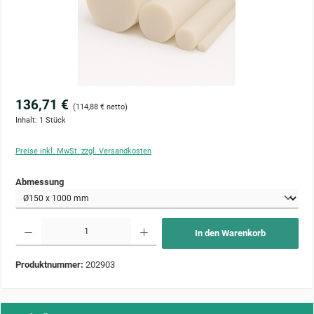
136,71 €
(114,88 € netto)
Inhalt:
1 Stück
Preise inkl. MwSt. zzgl. Versandkosten
auswählen
Abmessung
Produkt Anzahl: Gib den gewünschten Wert ein oder benutze die Schaltflächen um die Anzahl zu 
In den Warenkorb
Produktnummer:
202903