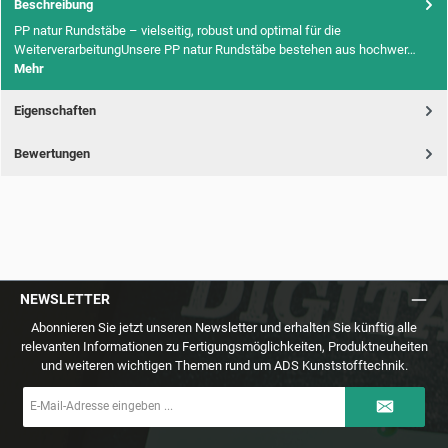
Beschreibung
PP natur Rundstäbe – vielseitig, robust und optimal für die
WeiterverarbeitungUnsere PP natur Rundstäbe bestehen aus hochwer…
Mehr
Eigenschaften
Bewertungen
NEWSLETTER
Abonnieren Sie jetzt unseren Newsletter und erhalten Sie künftig alle
relevanten Informationen zu Fertigungsmöglichkeiten, Produktneuheiten
und weiteren wichtigen Themen rund um ADS Kunststofftechnik.
E-
Mail-
Adresse
*