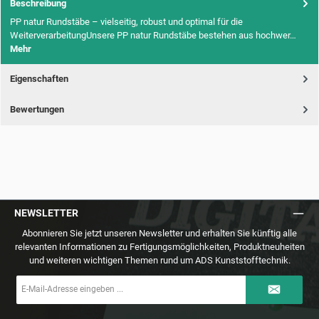
Beschreibung
PP natur Rundstäbe – vielseitig, robust und optimal für die
WeiterverarbeitungUnsere PP natur Rundstäbe bestehen aus hochwer…
Mehr
Eigenschaften
Bewertungen
NEWSLETTER
Abonnieren Sie jetzt unseren Newsletter und erhalten Sie künftig alle
relevanten Informationen zu Fertigungsmöglichkeiten, Produktneuheiten
und weiteren wichtigen Themen rund um ADS Kunststofftechnik.
E-
Mail-
Adresse
*