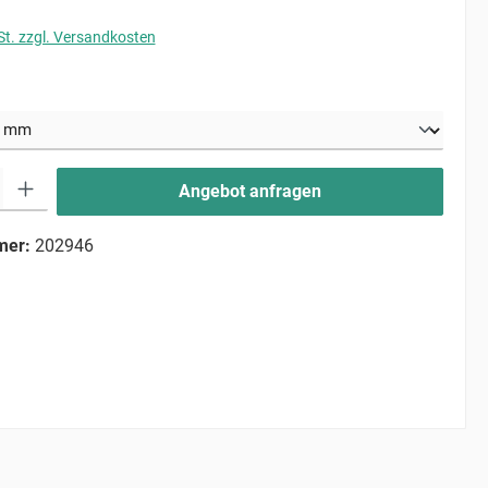
St. zzgl. Versandkosten
uswählen
ib den gewünschten Wert ein oder benutze die Schaltflächen um die Anzahl zu erhö
Angebot anfragen
mer:
202946