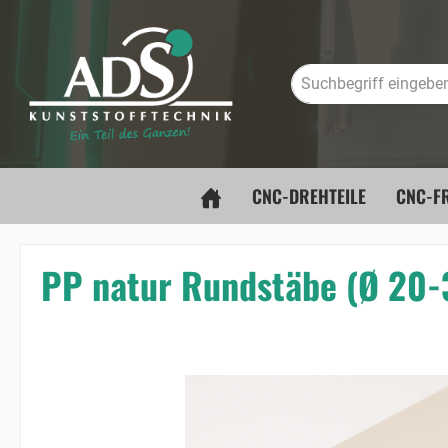
springen
Zur Hauptnavigation springen
CNC-DREHTEILE
CNC-FR
PP natur Rundstäbe (Ø 20
Bildergalerie überspringen