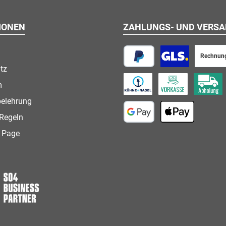
IONEN
ZAHLUNGS- UND VERS
Rechnun
tz
PayPal
Paketversand
m
Speditionsversand
Vorkasse
Abholung
belehrung
Regeln
Google Pay
Apple Pay
 Page