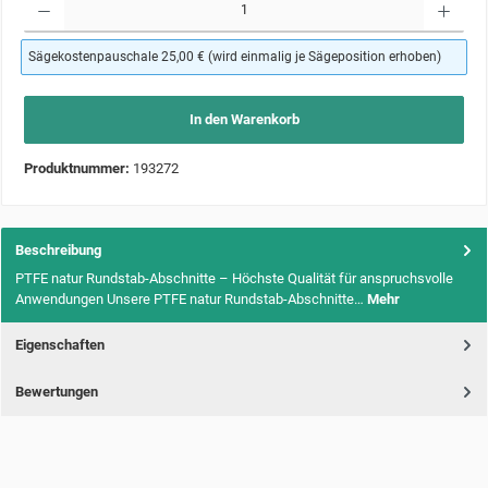
Sägekostenpauschale 25,00 € (wird einmalig je Sägeposition erhoben)
In den Warenkorb
Produktnummer:
193272
Beschreibung
PTFE natur Rundstab-Abschnitte – Höchste Qualität für anspruchsvolle
Anwendungen Unsere PTFE natur Rundstab-Abschnitte…
Mehr
Eigenschaften
Bewertungen