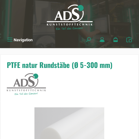
alt springen
Navigation
PTFE natur Rundstäbe (Ø 5-300 mm)
Bildergalerie überspringen