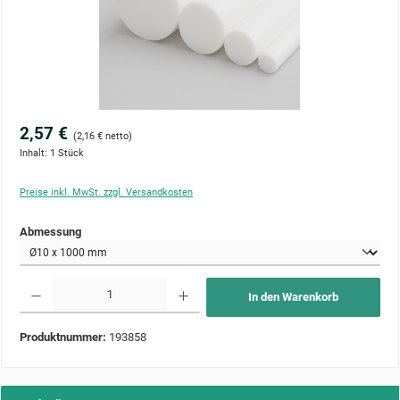
2,57 €
(2,16 € netto)
Inhalt:
1 Stück
Preise inkl. MwSt. zzgl. Versandkosten
auswählen
Abmessung
Produkt Anzahl: Gib den gewünschten Wert ein oder benutze die Schaltflächen um die Anzahl zu 
In den Warenkorb
Produktnummer:
193858