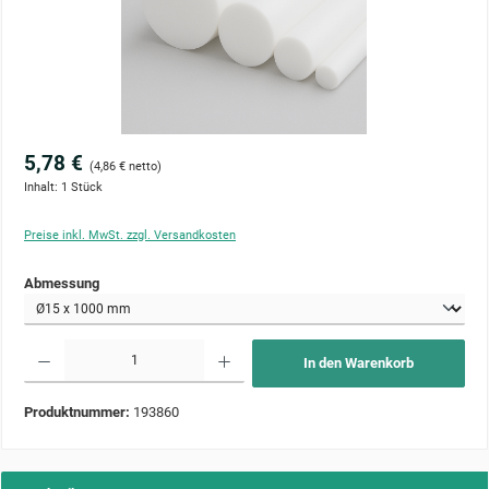
5,78 €
(4,86 € netto)
Inhalt:
1 Stück
Preise inkl. MwSt. zzgl. Versandkosten
auswählen
Abmessung
Produkt Anzahl: Gib den gewünschten Wert ein oder benutze die Schaltflächen um die Anzahl zu 
In den Warenkorb
Produktnummer:
193860