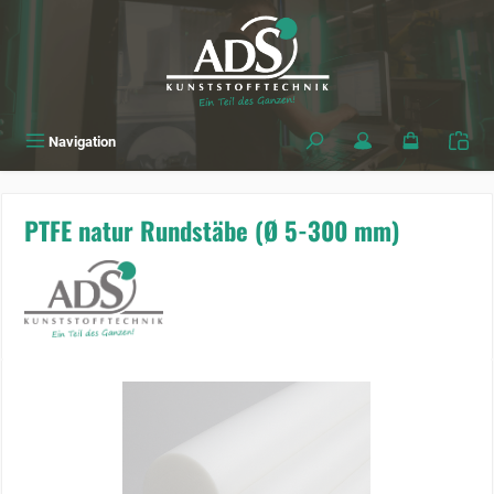
alt springen
Navigation
PTFE natur Rundstäbe (Ø 5-300 mm)
Bildergalerie überspringen