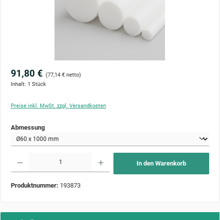
91,80 €
(77,14 € netto)
Inhalt:
1 Stück
Preise inkl. MwSt. zzgl. Versandkosten
auswählen
Abmessung
Produkt Anzahl: Gib den gewünschten Wert ein oder benutze die Schaltflächen um die Anzahl zu 
In den Warenkorb
Produktnummer:
193873