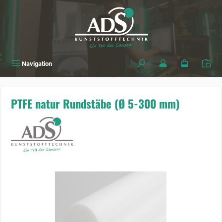
alt springen
Navigation
PTFE natur Rundstäbe (Ø 5-300 mm)
Bildergalerie überspringen