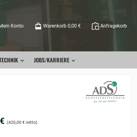
Mein Konto
Warenkorb
0,00 €
Anfragekorb
TECHNIK
JOBS/KARRIERE
 €
(420,00 € netto)