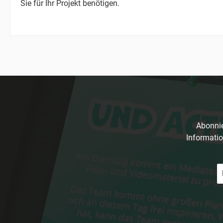
Sie für Ihr Projekt benötigen.
Abonnie
Informatio
E-
Ma
A
*