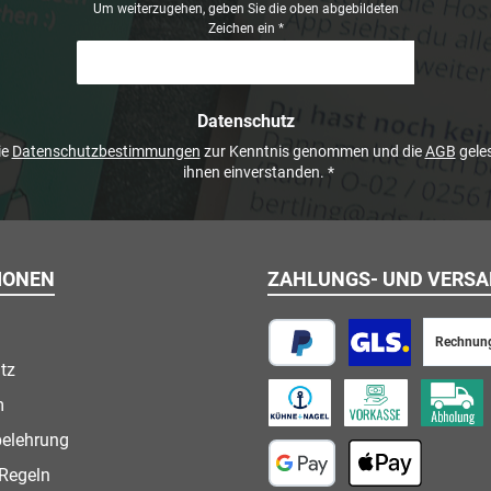
Um weiterzugehen, geben Sie die oben abgebildeten
Zeichen ein
*
Datenschutz
ie
Datenschutzbestimmungen
zur Kenntnis genommen und die
AGB
geles
ihnen einverstanden.
*
IONEN
ZAHLUNGS- UND VERS
Rechnun
tz
PayPal
Paketversand
m
Speditionsversand
Vorkasse
Abholung
belehrung
Regeln