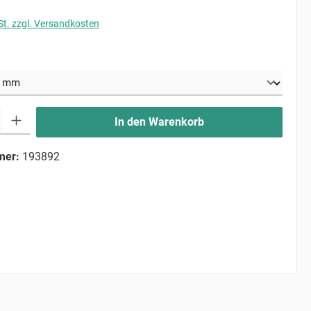
St. zzgl. Versandkosten
uswählen
ib den gewünschten Wert ein oder benutze die Schaltflächen um die Anzahl zu erhö
In den Warenkorb
mer:
193892