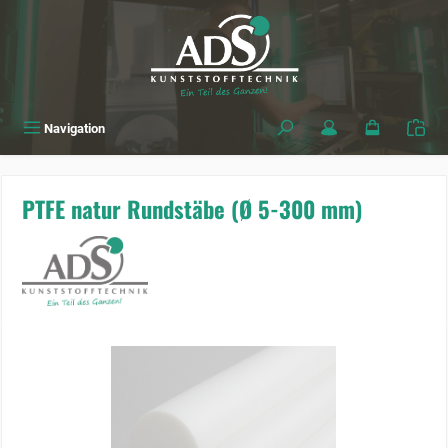
alt springen
Navigation
PTFE natur Rundstäbe (Ø 5-300 mm)
Bildergalerie überspringen