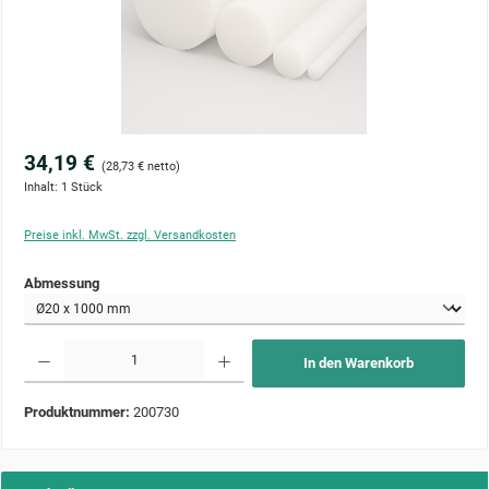
34,19 €
(28,73 € netto)
Inhalt:
1 Stück
Preise inkl. MwSt. zzgl. Versandkosten
auswählen
Abmessung
Produkt Anzahl: Gib den gewünschten Wert ein oder benutze die Schaltflächen um die Anzahl zu 
In den Warenkorb
Produktnummer:
200730