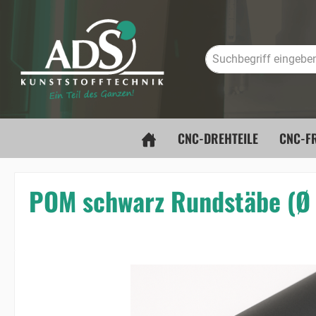
springen
Zur Hauptnavigation springen
CNC-DREHTEILE
CNC-FR
POM schwarz Rundstäbe (Ø
Bildergalerie überspringen