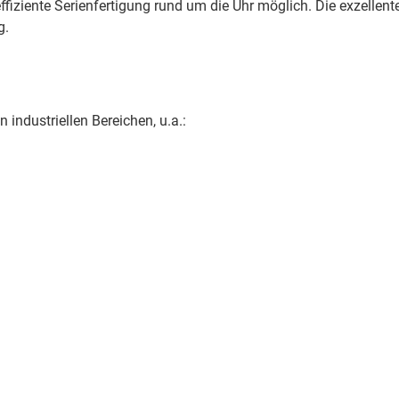
fiziente Serienfertigung rund um die Uhr möglich. Die exzellente
g.
ndustriellen Bereichen, u.a.: