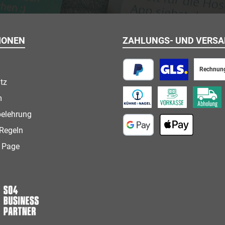
IONEN
ZAHLUNGS- UND VERS
Rechnun
tz
PayPal
Paketversand
m
Speditionsversand
Vorkasse
Abholung
belehrung
Regeln
Google Pay
Apple Pay
 Page