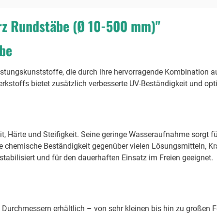
rz Rundstäbe (Ø 10-500 mm)"
be
tungskunststoffe, die durch ihre hervorragende Kombination aus
kstoffs bietet zusätzlich verbesserte UV-Beständigkeit und opt
eit, Härte und Steifigkeit. Seine geringe Wasseraufnahme sorgt fü
e chemische Beständigkeit gegenüber vielen Lösungsmitteln, Kra
abilisiert und für den dauerhaften Einsatz im Freien geeignet.
n Durchmessern erhältlich – von sehr kleinen bis hin zu große