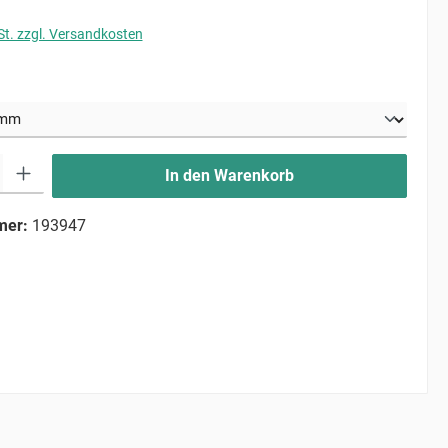
St. zzgl. Versandkosten
uswählen
ib den gewünschten Wert ein oder benutze die Schaltflächen um die Anzahl zu erhö
In den Warenkorb
mer:
193947