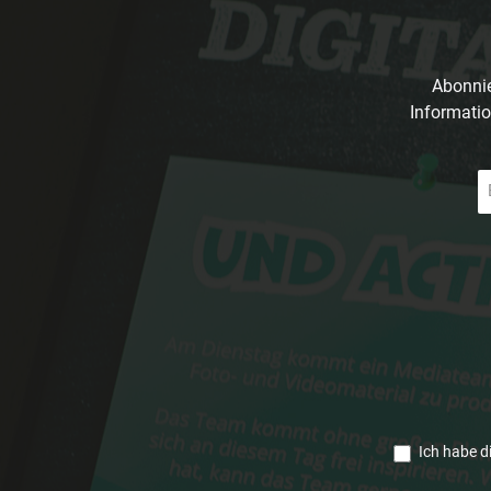
Abonnie
Informatio
E-
Ma
A
*
Ich habe d