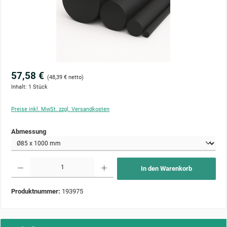
57,58 €
(48,39 € netto)
Inhalt:
1 Stück
Preise inkl. MwSt. zzgl. Versandkosten
auswählen
Abmessung
Produkt Anzahl: Gib den gewünschten Wert ein oder benutze die Schaltflächen um die Anzahl zu 
In den Warenkorb
Produktnummer:
193975