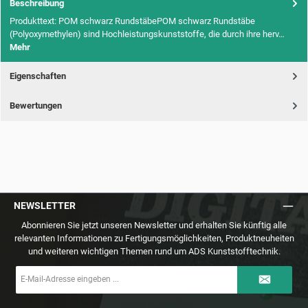
Beschreibung
Produkttext: POM schwarz RundstäbePOM schwarz Rundstäbe
(Polyoxymethylen) sind Hochleistungskunststoffe, die durch ihre herv…
Mehr
Eigenschaften
Bewertungen
NEWSLETTER
Abonnieren Sie jetzt unseren Newsletter und erhalten Sie künftig alle
relevanten Informationen zu Fertigungsmöglichkeiten, Produktneuheiten
und weiteren wichtigen Themen rund um ADS Kunststofftechnik.
E-
Mail-
Adresse
*