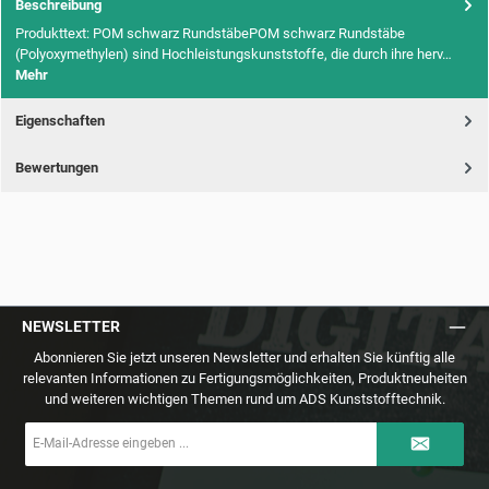
Beschreibung
Produkttext: POM schwarz RundstäbePOM schwarz Rundstäbe
(Polyoxymethylen) sind Hochleistungskunststoffe, die durch ihre herv…
Mehr
Eigenschaften
Bewertungen
NEWSLETTER
Abonnieren Sie jetzt unseren Newsletter und erhalten Sie künftig alle
relevanten Informationen zu Fertigungsmöglichkeiten, Produktneuheiten
und weiteren wichtigen Themen rund um ADS Kunststofftechnik.
E-
Mail-
Adresse
*