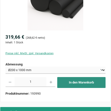
319,66 €
(268,62 € netto)
Inhalt:
1 Stück
Preise inkl. MwSt. zzgl. Versandkosten
auswählen
Abmessung
Produkt Anzahl: Gib den gewünschten Wert ein oder benutze die Schaltflächen um die Anzahl zu 
In den Warenkorb
Produktnummer:
193990