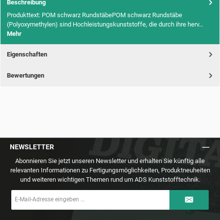
Beschreibung
Produkttext: POM schwarz RundstäbePOM schwarz Rundstäbe
(Polyoxymethylen) sind Hochleistungskunststoffe, die durch ihre herv…
Mehr
Eigenschaften
Bewertungen
NEWSLETTER
Abonnieren Sie jetzt unseren Newsletter und erhalten Sie künftig alle
relevanten Informationen zu Fertigungsmöglichkeiten, Produktneuheiten
und weiteren wichtigen Themen rund um ADS Kunststofftechnik.
E-
Mail-
Adresse
*