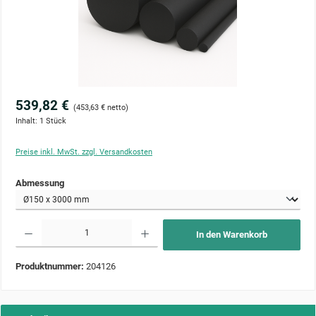
539,82 €
(453,63 € netto)
Inhalt:
1 Stück
Preise inkl. MwSt. zzgl. Versandkosten
auswählen
Abmessung
Produkt Anzahl: Gib den gewünschten Wert ein oder benutze die Schaltflächen um die Anzahl zu 
In den Warenkorb
Produktnummer:
204126